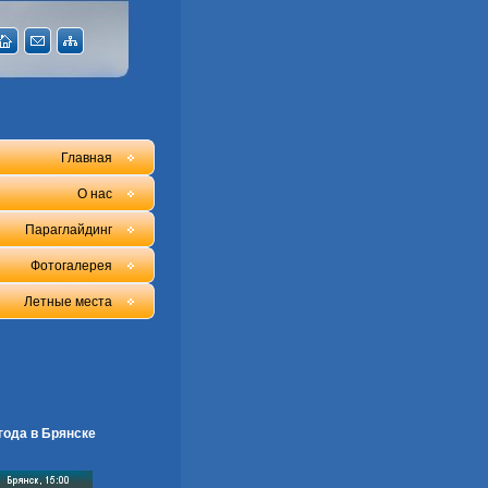
Главная
О нас
Параглайдинг
Фотогалерея
Летные места
года в Брянске