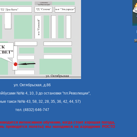
ул. Октябрьская, д.86
ейбусами №№ 4, 10, 3 до остановки "пл.Революции",
е такси №№ 43, 58, 32, 28, 35, 36, 42, 44, 57)
тел. (4832) 646-747
роводится интенсивное обучение, когда стоит хорошая погода,
день проводятся полеты) мы находимся на аэродроме РОСТО