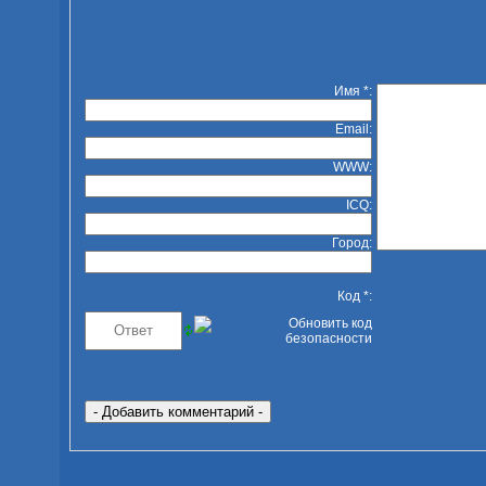
Имя *:
Email:
WWW:
ICQ:
Город:
Код *: